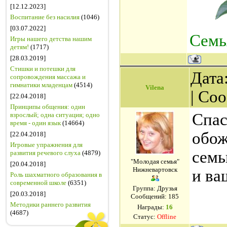
[12.12.2023]
Воспитание без насилия
(1046)
[03.07.2022]
Семь
Игры нашего детства нашим
детям!
(1717)
[28.03.2019]
Стишки и потешки для
Дата:
сопровождения массажа и
гимнатики младенцам
(4514)
Vilena
| Со
[22.04.2018]
Принципы общения: один
Спас
взрослый; одна ситуация; одно
время - один язык
(14664)
обож
[22.04.2018]
Игровые упражнения для
семь
развития речевого слуха
(4879)
"Молодая семья"
[20.04.2018]
Нижневартовск
и ва
Роль шахматного образования в
современной школе
(6351)
Группа: Друзья
[20.03.2018]
Сообщений:
185
Методики раннего развития
Награды:
16
(4687)
Статус:
Offline