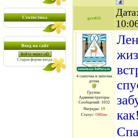
Дата
Статистика
grot611
10:0
Лен
Вход на сайт
жиз
Войти через uID
Старая форма входа
вст
4 сыночка и лапочка
спу
дочка
Группа:
заб
Администраторы
Сообщений:
1032
Награды:
19
как
Статус:
Offline
Спа