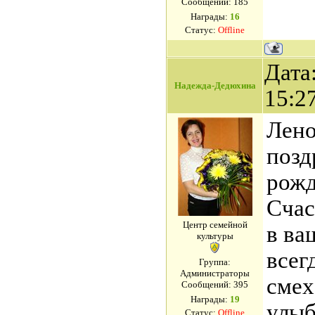
Сообщений:
185
Награды:
16
Статус:
Offline
Дата
Надежда-Дедюхина
15:2
Лено
позд
рожд
Счас
Центр семейной
в ва
культуры
всег
Группа:
Администраторы
смех
Сообщений:
395
Награды:
19
улыб
Статус:
Offline