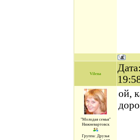
Дата
Vilena
19:5
ой, 
доро
"Молодая семья"
Нижневартовск
Группа: Друзья