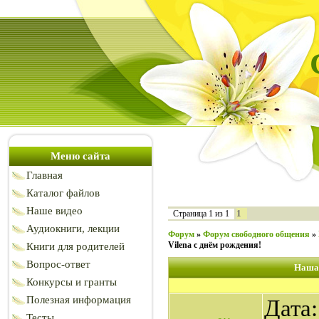
Меню сайта
Главная
Каталог файлов
Наше видео
1
Страница
1
из
1
Аудиокниги, лекции
Форум
»
Форум свободного общения
»
Vilena с днём рождения!
Книги для родителей
Вопрос-ответ
Наша 
Конкурсы и гранты
Полезная информация
Дата:
Тесты