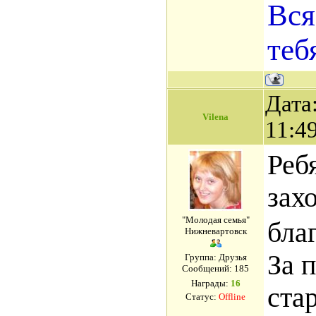
Вся
теб
Дата
Vilena
11:4
Реб
зах
"Молодая семья"
благ
Нижневартовск
За 
Группа: Друзья
Сообщений:
185
Награды:
16
ста
Статус:
Offline