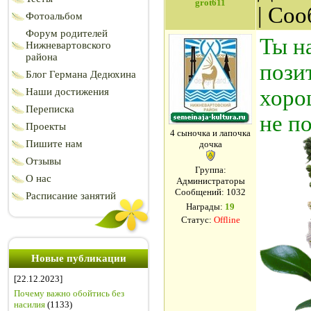
grot611
| Со
Фотоальбом
Форум родителей
Ты н
Нижневартовского
района
пози
Блог Германа Дедюхина
хоро
Наши достижения
Переписка
не по
Проекты
4 сыночка и лапочка
Пишите нам
дочка
Отзывы
Группа:
О нас
Администраторы
Сообщений:
1032
Расписание занятий
Награды:
19
Статус:
Offline
Новые публикации
[22.12.2023]
Почему важно обойтись без
насилия
(1133)