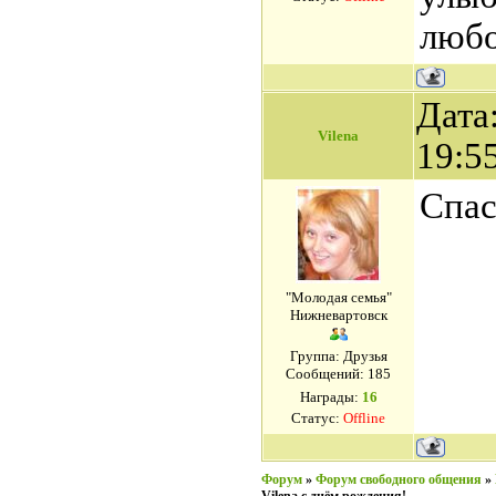
любо
Дата
Vilena
19:5
Спас
"Молодая семья"
Нижневартовск
Группа: Друзья
Сообщений:
185
Награды:
16
Статус:
Offline
Форум
»
Форум свободного общения
»