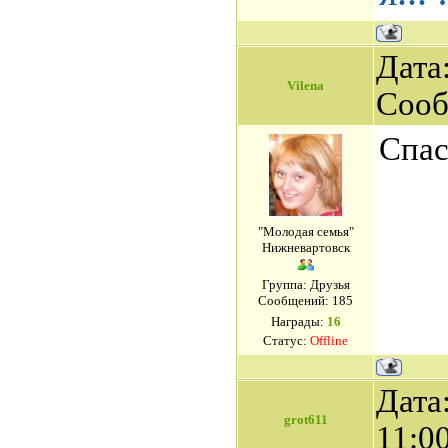
Дата:
Vilena
Сооб
Спас
"Молодая семья"
Нижневартовск
Группа: Друзья
Сообщений:
185
Награды:
16
Статус:
Offline
Дата
grot611
11:0