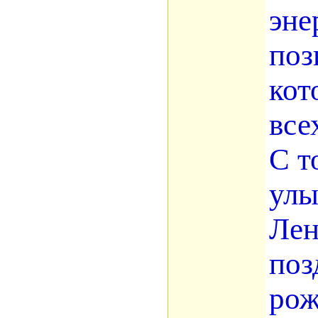
эне
поз
кот
все
С т
улы
Лен
поз
рож