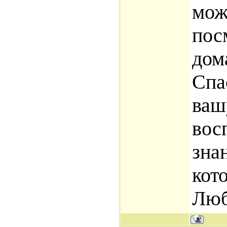
мож
пос
дом
Спа
ваш
вос
зна
кот
Люб