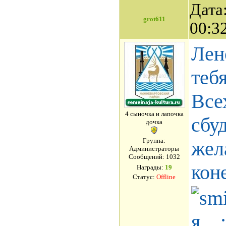
Дата
grot611
00:3
Лен
теб
Все
4 сыночка и лапочка
сбу
дочка
Группа:
жел
Администраторы
Сообщений:
1032
кон
Награды:
19
Статус:
Offline
я... 