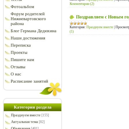
Комментарии (2)
Фотоальбом
Форум родителей
Поздравляем с Новым го
Нижневартовского
района
Категория:
Празднуем вместе
|
Просмот
Блог Германа Дедюхина
(1)
Наши достижения
Переписка
Проекты
Пишите нам
Отзывы
О нас
Расписание занятий
Категории раздела
Празднуем вместе
[155]
Актуальная тема
[82]
Объявления
[401]