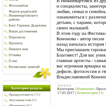
В Нижневартовск из др
и специалисты, заинтер
Фотоальбом
любви, семьи и семейны
Форум родителей
Нижневартовского
ознакомиться с различ
района
детьми, с парами, кото
Блог Германа Дедюхина
своих малышей.
Наши достижения
В этом году на Фестива
Переписка
Кононова - автор песни 
Проекты
назад началась история
Мы приглашаем горожа
Пишите нам
Благовест! Для вас уни
Отзывы
главные артисты - самы
О нас
вас огромная ярмарка ма
Расписание занятий
дефиле, фотосессия и т
Владиславовной Кононо
Категории раздела
Категория:
Объявления
|
Просм
17.03.2017
|
Комментарии (1)
Празднуем вместе
[155]
Актуальная тема
[82]
Объявления
[401]