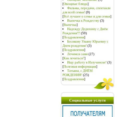
[
Овощные блюда
]
Фильмы, передачи, спектакли
для всей семьи!
(9)
[
Всё лучшее о семье и для семьи
]
Выпечка к Рождеству
(3)
[
Выпечка
]
Надежду Дедюхину с Днём
Рождения!!!
(59)
[
Поздравления
]
Босикову Ульяну Юрьевну с
Днем рождения!
(3)
[
Поздравления
]
Лечимся сами
(27)
[
Как лечиться?
]
Ищу работу в Излучинске!
(3)
[
Полезная информация
]
Татьяна, с ДНЁМ
РОЖДЕНИЯ!
(25)
[
Поздравления
]
Социальные услуги