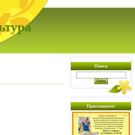
ьтура
Поиск
Приглашаем!