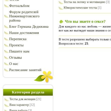
Тесты на логику и мотивацию
[3]
Фотоальбом
Юмористические тесты
[1]
Форум родителей
Нижневартовского
района
Что вы знаете о сексе?
Для каждого из нас любовь — жизнен
Блог Германа Дедюхина
вот как же выглядят наши знания о с
Наши достижения
Переписка
В тесте разрешено выбирать только о
Вопросов в тесте:
25
.
Проекты
Пишите нам
Отзывы
О нас
Расписание занятий
Категории раздела
Тесты для женщин
[21]
Ваш характер
[12]
Ваша работа
[3]