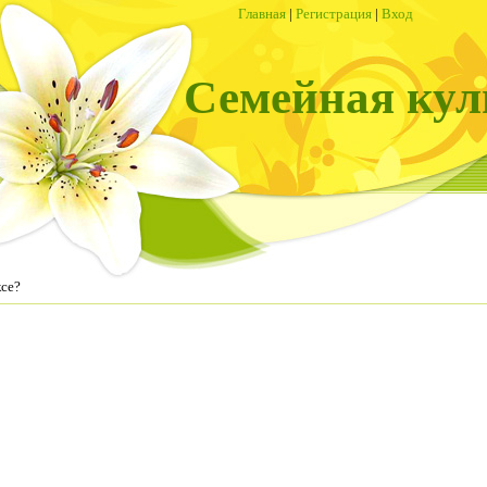
Главная
|
Регистрация
|
Вход
Семейная кул
ксе?