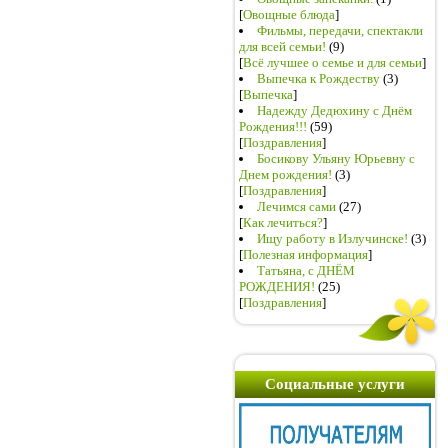
[
Овощные блюда
]
Фильмы, передачи, спектакли
для всей семьи!
(9)
[
Всё лучшее о семье и для семьи
]
Выпечка к Рождеству
(3)
[
Выпечка
]
Надежду Дедюхину с Днём
Рождения!!!
(59)
[
Поздравления
]
Босикову Ульяну Юрьевну с
Днем рождения!
(3)
[
Поздравления
]
Лечимся сами
(27)
[
Как лечиться?
]
Ищу работу в Излучинске!
(3)
[
Полезная информация
]
Татьяна, с ДНЁМ
РОЖДЕНИЯ!
(25)
[
Поздравления
]
Социальные услуги