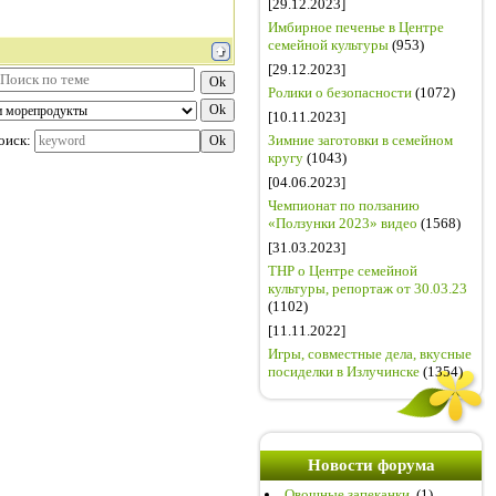
[29.12.2023]
Имбирное печенье в Центре
семейной культуры
(953)
[29.12.2023]
Ролики о безопасности
(1072)
[10.11.2023]
оиск:
Зимние заготовки в семейном
кругу
(1043)
[04.06.2023]
Чемпионат по ползанию
«Ползунки 2023» видео
(1568)
[31.03.2023]
ТНР о Центре семейной
культуры, репортаж от 30.03.23
(1102)
[11.11.2022]
Игры, совместные дела, вкусные
посиделки в Излучинске
(1354)
Новости форума
Овощные запеканки.
(1)