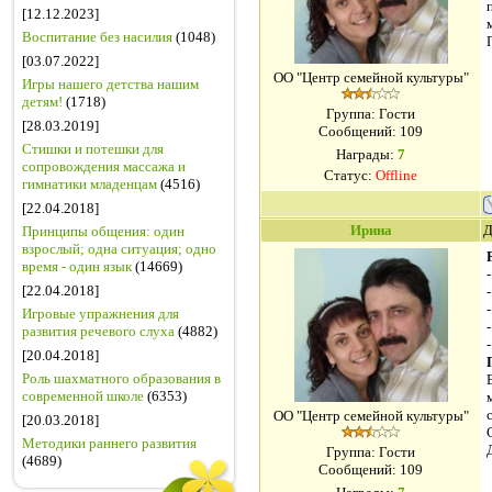
[12.12.2023]
Воспитание без насилия
(1048)
[03.07.2022]
ОО "Центр семейной культуры"
Игры нашего детства нашим
детям!
(1718)
Группа: Гости
[28.03.2019]
Сообщений:
109
Стишки и потешки для
Награды:
7
сопровождения массажа и
Статус:
Offline
гимнатики младенцам
(4516)
[22.04.2018]
Ирина
Д
Принципы общения: один
взрослый; одна ситуация; одно
время - один язык
(14669)
[22.04.2018]
Игровые упражнения для
развития речевого слуха
(4882)
[20.04.2018]
Роль шахматного образования в
современной школе
(6353)
ОО "Центр семейной культуры"
[20.03.2018]
Методики раннего развития
Группа: Гости
(4689)
Сообщений:
109