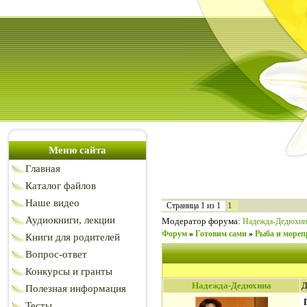
Меню сайта
Главная
Каталог файлов
Наше видео
1
Страница
1
из
1
Аудиокниги, лекции
Модератор форума:
Надежда-Дедюхин
Форум
»
Готовим сами
»
Рыба и море
Книги для родителей
Вопрос-ответ
Конкурсы и гранты
Надежда-Дедюхина
Д
Полезная информация
Тесты