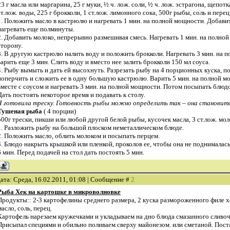
23 г масла или маргарина, 25 г муки, ½ ч. лож. соли, ½ ч. лож. эстрагона, щепот
ст.лож. воды, 225 г брокколи, 1 ст.лож. лимонного сока, 500г рыбы, соль и перец 
1. Положить масло в кастрюлю и нагревать 1 мин. на полной мощности. Добавить
нагревать еще полминуты.
2. Добавить молоко, непрерывно размешивая смесь. Нагревать 1 мин. на полно
сторону.
3. В другую кастрюлю налить воду и положить брокколи. Нагревать 3 мин. на 
варить еще 3 мин. Слить воду и вместо нее залить брокколи 150 мл соуса.
4. Рыбу вымыть и дать ей высохнуть. Разрезать рыбу на 4 порционных куска, п
поперчить и сложить ее в одну большую кастрюлю. Варить 5 мин. на полной 
вместе с соусом и нагревать 3 мин. на полной мощности. Потом посыпать блюд
Дать постоять некоторое время и подавать к столу.
Я готовила треску. Готовность рыбы можно определить так – она становится
Тушеная рыба
( 4 порции)
500г трески, пикши или любой другой белой рыбы, кусочек масла, 3 ст.лож. мол
1. Разложить рыбу на большой плоском неметаллическом блюде.
2. Положить масло, облить молоком и посыпать перцем.
3. Блюдо накрыть крышкой или пленкой, проколов ее, чтобы она не поднималась
6 мин. Перед подачей на стол дать постоять 5 мин.
ата: Среда, 16.02.2011, 01:08 | Сообщение #
2
Рыба Хек на картошке в микроволновке
Продукты:: 2-3 картофелины среднего размера, 2 куска размороженного филе хе
масло, соль, перец.
Картофель нарезаем кружечками и укладываем на дно блюда смазанного сливо
Присыпал специями и обильно поливаем сверху майонезом. или сметаной. Пост