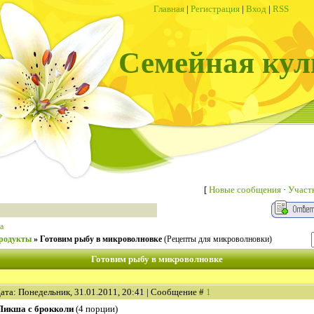
Главная
|
Регистрация
|
Вход
|
RSS
Семейная кул
[
Новые сообщения
·
Участ
а
продукты
»
Готовим рыбу в микроволновке
(Рецепты для микроволновки)
Готовим рыбу в микроволновке
ата: Понедельник, 31.01.2011, 20:41 | Сообщение #
1
Пикша с брокколи
(4 порции)