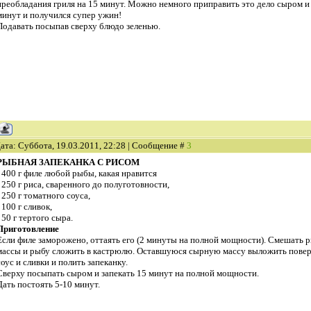
преобладания гриля на 15 минут. Можно немного приправить это дело сыром и 
минут и получился супер ужин!
Подавать посыпав сверху блюдо зеленью.
ата: Суббота, 19.03.2011, 22:28 | Сообщение #
3
РЫБНАЯ ЗАПЕКАНКА С РИСОМ
- 400 г филе любой рыбы, какая нравится
- 250 г риса, сваренного до полуготовности,
- 250 г томатного соуса,
- 100 г сливок,
- 50 г тертого сыра.
Приготовление
Если филе заморожено, оттаять его (2 минуты на полной мощности). Смешать 
массы и рыбу сложить в кастрюлю. Оставшуюся сырную массу выложить пове
соус и сливки и полить запеканку.
Сверху посыпать сыром и запекать 15 минут на полной мощности.
Дать постоять 5-10 минут.