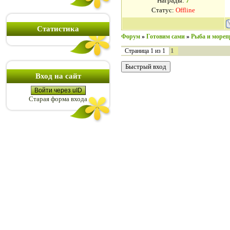
Награды:
7
Статус:
Offline
Статистика
Форум
»
Готовим сами
»
Рыба и море
1
Страница
1
из
1
Вход на сайт
Войти через uID
Старая форма входа