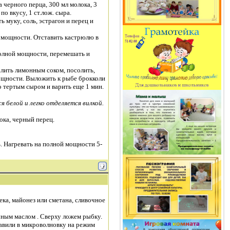
ка черного перца, 300 мл молока, 3
по вкусу, 1 ст.лож. сыра.
 муку, соль, эстрагон и перец и
й мощности. Отставить кастрюлю в
полной мощности, перемешать и
олить лимонным соком, посолить,
мощности. Выложить к рыбе брокколи
о тертым сыром и варить еще 1 мин.
 белой и легко отделяется вилкой.
ока, черный перец.
. Нагревать на полной мощности 5-
ка, майонез или сметана, сливочное
чным маслом . Сверху ложем рыбку.
авили в микроволновку на режим