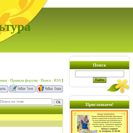
ьтура
Поиск
ники
·
Правила форума
·
Поиск
·
RSS
]
Приглашаем!