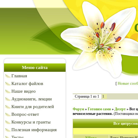
Меню сайта
Главная
Каталог файлов
[
Новые соо
Наше видео
1
Страница
1
из
1
Аудиокниги, лекции
Книги для родителей
Форум
»
Готовим сами
»
Десерт
»
Все 
вечнозеленые растения.
(Поставщики в
Вопрос-ответ
Конкурсы и гранты
Все цитрусов
Полезная информация
Тесты
Vilena
Дата: Четверг, 