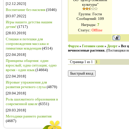
[12.12.2023]
культуры"
Воспитание без насилия
(1046)
Группа: Гости
[03.07.2022]
Сообщений:
109
Игры нашего детства нашим
Награды:
7
детям!
(1717)
Статус:
Offline
[28.03.2019]
Стишки и потешки для
сопровождения массажа и
Форум
»
Готовим сами
»
Десерт
»
Все 
гимнатики младенцам
(4514)
вечнозеленые растения.
(Поставщики в
[22.04.2018]
Принципы общения: один
1
Страница
1
из
1
взрослый; одна ситуация; одно
время - один язык
(14664)
[22.04.2018]
Игровые упражнения для
развития речевого слуха
(4879)
[20.04.2018]
Роль шахматного образования в
современной школе
(6351)
[20.03.2018]
Методики раннего развития
(4687)