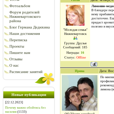
Фотоальбом
Лимонно-медов
В блендере пер
Форум родителей
нему прибавить 
Нижневартовского
достаточно. Ещ
района
придаст аромат
полезно и вкус
Блог Германа Дедюхина
"Молодая семья"
Наши достижения
Нижневартовск
Переписка
Группа: Друзья
Проекты
Сообщений:
185
Пишите нам
Награды:
16
Статус:
Offline
Отзывы
О нас
Ирина
Дата: Вос
Расписание занятий
По мнени
профилак
рекоменд
лимона (и
Новые публикации
[22.12.2023]
Почему важно обойтись без
насилия
(1133)
ОО "Центр семейной