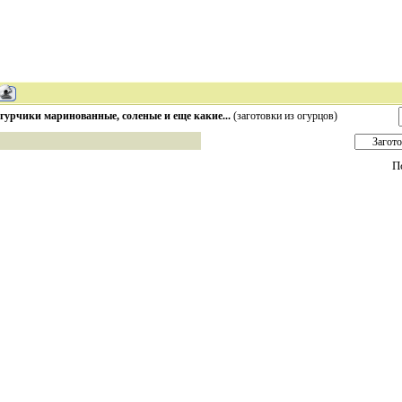
гурчики маринованные, соленые и еще какие...
(заготовки из огурцов)
П