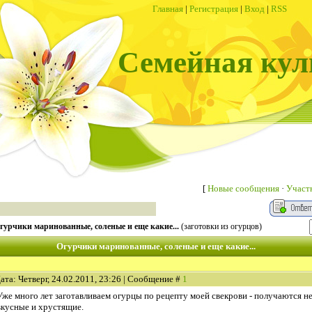
Главная
|
Регистрация
|
Вход
|
RSS
Семейная кул
[
Новые сообщения
·
Участ
гурчики маринованные, соленые и еще какие...
(заготовки из огурцов)
Огурчики маринованные, соленые и еще какие...
ата: Четверг, 24.02.2011, 23:26 | Сообщение #
1
Уже много лет заготавливаем огурцы по рецепту моей свекрови - получаются не
вкусные и хрустящие.