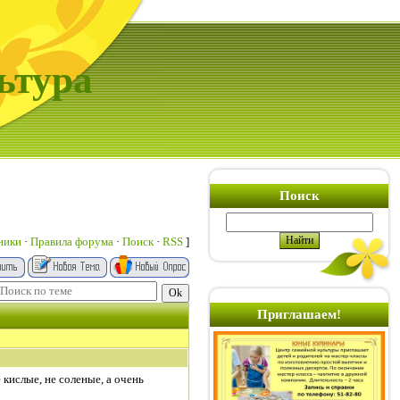
ьтура
Поиск
ники
·
Правила форума
·
Поиск
·
RSS
]
Приглашаем!
 кислые, не соленые, а очень