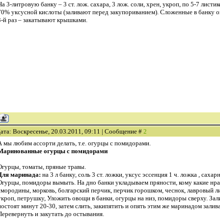
На 3-литровую банку – 3 ст. лож. сахара, 3 лож. соли, хрен, укроп, по 5-7 листи
70% уксусной кислоты (заливают перед закупориванием). Сложенные в банку ог
3-й раз – закатывают крышками.
ата: Воскресенье, 20.03.2011, 09:11 | Сообщение #
2
А мы любим ассорти делать, т.е. огурцы с помидорами.
Маринованные огурцы с помидорами
Огурцы, томаты, пряные травы.
Для маринада:
на 3 л банку, соль 3 ст. ложки, уксус эссенция 1 ч. ложка , сахар
Огурцы, помидоры вымыть. На дно банки укладываем пряности, кому какие нрав
смородины, морковь, болгарский перчик, перчик горошком, чеснок, лавровый ли
укроп, петрушку, Уложить овощи в банки, огурцы на низ, помидоры сверху. За
постоят минут 20-30, затем слить, закипятить и опять этим же маринадом зали
Перевернуть и закутать до остывания.