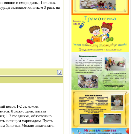
ков вишни и смородины, 1 ст. лож.
урцы заливают кипятком 3 раза, на
ный песок 1-2 ст. ложки.
ятся. Я ложу: хрен, листья
ст, 1-2 гвоздички, обязательно
лить кипящим маринадом. Пусть
ваем баночки. Можно закатывать.