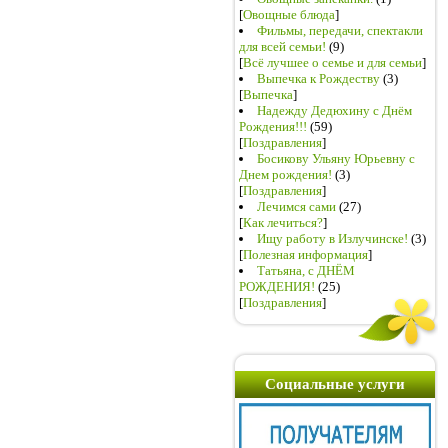
[
Овощные блюда
]
Фильмы, передачи, спектакли
для всей семьи!
(9)
[
Всё лучшее о семье и для семьи
]
Выпечка к Рождеству
(3)
[
Выпечка
]
Надежду Дедюхину с Днём
Рождения!!!
(59)
[
Поздравления
]
Босикову Ульяну Юрьевну с
Днем рождения!
(3)
[
Поздравления
]
Лечимся сами
(27)
[
Как лечиться?
]
Ищу работу в Излучинске!
(3)
[
Полезная информация
]
Татьяна, с ДНЁМ
РОЖДЕНИЯ!
(25)
[
Поздравления
]
Социальные услуги