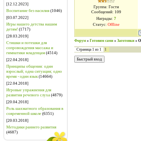
[12.12.2023]
Группа: Гости
Воспитание без насилия
(1046)
Сообщений:
109
[03.07.2022]
Награды:
7
Игры нашего детства нашим
Статус:
Offline
детям!
(1717)
[28.03.2019]
Форум
»
Готовим сами
»
Заготовки
»
О
Стишки и потешки для
сопровождения массажа и
1
Страница
1
из
1
гимнатики младенцам
(4514)
[22.04.2018]
Принципы общения: один
взрослый; одна ситуация; одно
время - один язык
(14664)
[22.04.2018]
Игровые упражнения для
развития речевого слуха
(4879)
[20.04.2018]
Роль шахматного образования в
современной школе
(6351)
[20.03.2018]
Методики раннего развития
(4687)