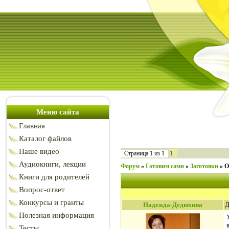
Меню сайта
Главная
Каталог файлов
Наше видео
1
Страница
1
из
1
Аудиокниги, лекции
Форум
»
Готовим сами
»
Заготовки
»
О
Книги для родителей
Вопрос-ответ
Конкурсы и гранты
Надежда-Дедюхина
Д
Полезная информация
Тесты