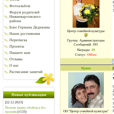
Фотоальбом
Форум родителей
Нижневартовского
района
Блог Германа Дедюхина
Центр семейной культуры
Наши достижения
Переписка
Группа: Администраторы
Сообщений:
395
Проекты
Награды:
19
Пишите нам
Статус:
Offline
Отзывы
О нас
Ирина
Д
Расписание занятий
Новые публикации
[22.12.2023]
Почему важно обойтись без
ОО "Центр семейной культуры"
насилия
(1133)