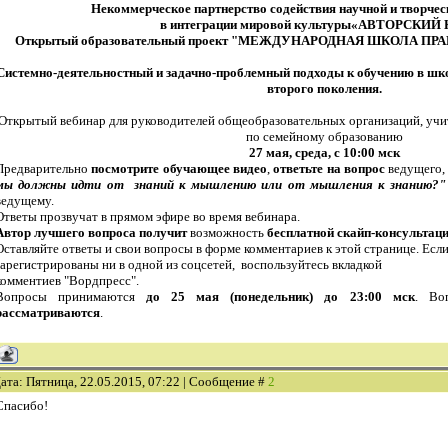
Некоммерческое партнерство содействия научной и творчес
в интеграции мировой культуры«АВТОРСКИЙ
Открытый образовательный проект "МЕЖДУНАРОДНАЯ ШКОЛА 
Системно-деятельностный и задачно-проблемный подходы к обучению в шк
второго поколения.
Открытый вебинар для руководителей общеобразовательных организаций, учи
по семейному образованию
27 мая, среда, с 10:00 мск
Предварительно
посмотрите обучающее видео
,
ответьте на вопрос
ведущего,
мы должны идти от знаний к мышлению или от мышления к знанию?"
ведущему.
Ответы прозвучат в прямом эфире во время вебинара.
Автор лучшего вопроса получит
возможность
бесплатной скайп-консультац
Оставляйте ответы и свои вопросы в форме комментариев к этой странице. Есл
зарегистрированы ни в одной из соцсетей, воспользуйтесь вкладкой
комментиев "Вордпресс".
Вопросы принимаются
до 25 мая (понедельник) до 23:00 мск
. Во
рассматриваются
.
ата: Пятница, 22.05.2015, 07:22 | Сообщение #
2
Спасибо!