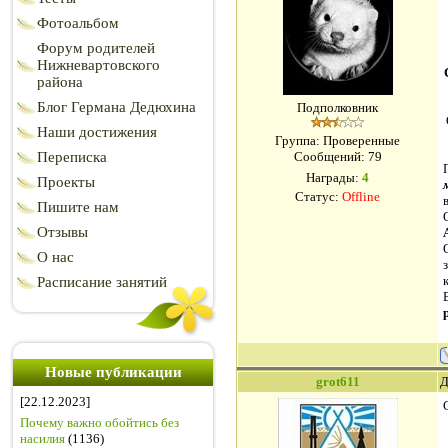
Фотоальбом
Форум родителей
Нижневартовского
района
Блог Германа Дедюхина
Подполковник
Наши достижения
Группа: Проверенные
Переписка
Сообщений:
79
Награды:
4
Проекты
Статус:
Offline
Пишите нам
Отзывы
О нас
Расписание занятий
Новые публикации
grot611
Д
[22.12.2023]
Почему важно обойтись без
насилия
(1136)