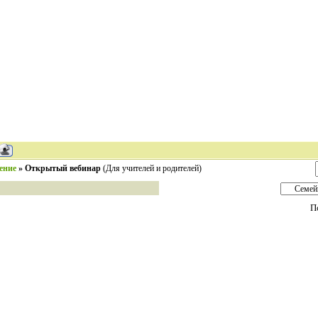
ение
»
Открытый вебинар
(Для учителей и родителей)
П