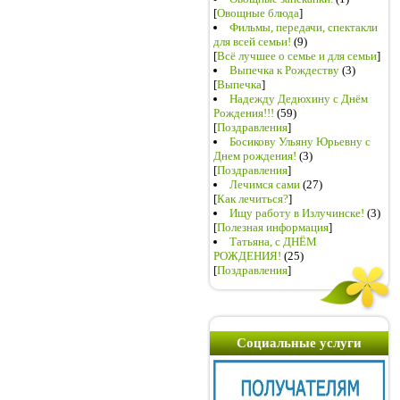
[
Овощные блюда
]
Фильмы, передачи, спектакли
для всей семьи!
(9)
[
Всё лучшее о семье и для семьи
]
Выпечка к Рождеству
(3)
[
Выпечка
]
Надежду Дедюхину с Днём
Рождения!!!
(59)
[
Поздравления
]
Босикову Ульяну Юрьевну с
Днем рождения!
(3)
[
Поздравления
]
Лечимся сами
(27)
[
Как лечиться?
]
Ищу работу в Излучинске!
(3)
[
Полезная информация
]
Татьяна, с ДНЁМ
РОЖДЕНИЯ!
(25)
[
Поздравления
]
Социальные услуги