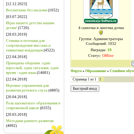
[12.12.2023]
Воспитание без насилия
(1052)
[03.07.2022]
Игры нашего детства нашим
детям!
(1720)
4 сыночка и лапочка дочка
[28.03.2019]
Группа: Администраторы
Стишки и потешки для
Сообщений:
1032
сопровождения массажа и
Награды:
19
гимнатики младенцам
(4522)
Статус:
Offline
[22.04.2018]
Принципы общения: один
взрослый; одна ситуация; одно
Форум
»
Образование
»
Семейное обуч
время - один язык
(14681)
[22.04.2018]
1
Страница
1
из
1
Игровые упражнения для
развития речевого слуха
(4885)
[20.04.2018]
Роль шахматного образования в
современной школе
(6355)
[20.03.2018]
Методики раннего развития
(4692)