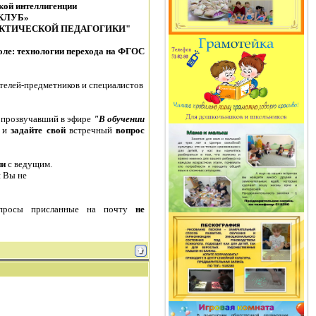
кой интеллигенции
 КЛУБ»
ПРАКТИЧЕСКОЙ ПЕДАГОГИКИ"
оле: технологии перехода на ФГОС
телей-предметников и специалистов
 прозвучавший в эфире
"В обучении
и
задайте свой
встречный
вопрос
ии
с ведущим.
и Вы не
просы присланные на почту
не