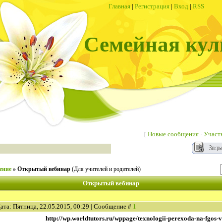
Главная
|
Регистрация
|
Вход
|
RSS
Семейная кул
[
Новые сообщения
·
Участ
ение
»
Открытый вебинар
(Для учителей и родителей)
Открытый вебинар
ата: Пятница, 22.05.2015, 00:29 | Сообщение #
1
http://wp.worldtutors.ru/wppage/texnologii-perexoda-na-fgos-