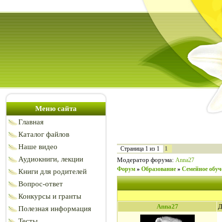
Меню сайта
Главная
Каталог файлов
Наше видео
1
Страница
1
из
1
Аудиокниги, лекции
Модератор форума:
Anna27
Форум
»
Образование
»
Семейное обуч
Книги для родителей
Вопрос-ответ
Конкурсы и гранты
Anna27
Д
Полезная информация
Тесты