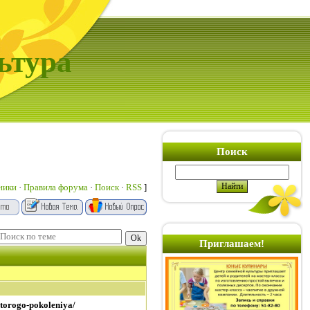
ьтура
Поиск
ники
·
Правила форума
·
Поиск
·
RSS
]
Приглашаем!
vtorogo-pokoleniya/