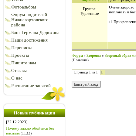
Фотоальбом
Очень здорово 
Группа:
поплавать в ба
Удаленные
Форум родителей
Нижневартовского
Прикреплен
района
Блог Германа Дедюхина
Наши достижения
Переписка
Проекты
Форум
»
Здоровье
»
Здоровый образ ж
(Плавание)
Пишите нам
Отзывы
1
Страница
1
из
1
О нас
Расписание занятий
Новые публикации
[22.12.2023]
Почему важно обойтись без
насилия
(1133)