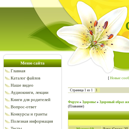
Меню сайта
Главная
Каталог файлов
[
Новые соо
Наше видео
1
Страница
1
из
1
Аудиокниги, лекции
Книги для родителей
Форум
»
Здоровье
»
Здоровый образ ж
(Плавание)
Вопрос-ответ
Конкурсы и гранты
Полезная информация
Тесты
Марина19
Дата: Среда, 25