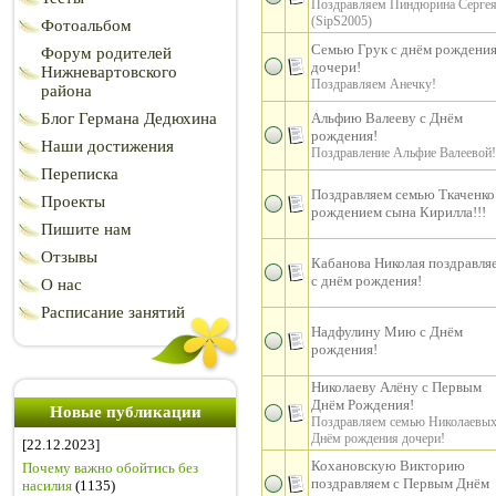
Поздравляем Пиндюрина Серге
(SipS2005)
Фотоальбом
Семью Грук с днём рождени
Форум родителей
дочери!
Нижневартовского
Поздравляем Анечку!
района
Блог Германа Дедюхина
Альфию Валееву с Днём
рождения!
Наши достижения
Поздравление Альфие Валеевой!
Переписка
Поздравляем семью Ткаченко
Проекты
рождением сына Кирилла!!!
Пишите нам
Отзывы
Кабанова Николая поздравля
с днём рождения!
О нас
Расписание занятий
Надфулину Мию с Днём
рождения!
Николаеву Алёну с Первым
Днём Рождения!
Новые публикации
Поздравляем семью Николаевых
Днём рождения дочери!
[22.12.2023]
Кохановскую Викторию
Почему важно обойтись без
поздравляем с Первым Днём
насилия
(1135)