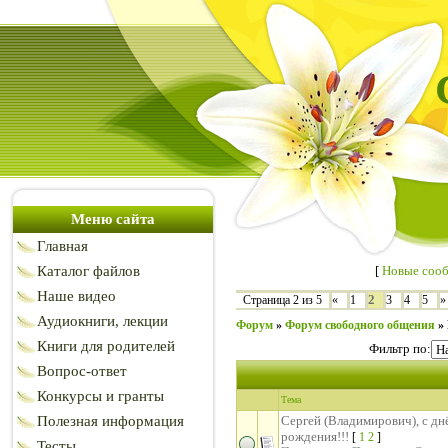
Меню сайта
Главная
Каталог файлов
[
Новые соо
Наше видео
2
Страница
2
из
5
«
1
3
4
5
»
Аудиокниги, лекции
Форум
»
Форум свободного общения
»
Книги для родителей
Фильтр по:
Вопрос-ответ
Конкурсы и гранты
Тема
Полезная информация
Сергей (Владимирович), с дн
рождения!!!
[
1
2
]
Тесты