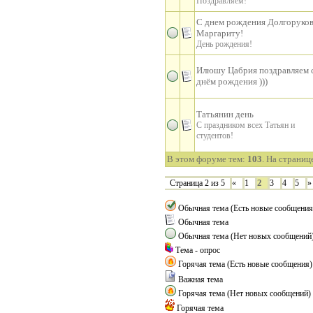
Поздравляем!
С днем рождения Долгоруко
Маргариту!
День рождения!
Илюшу Цабрия поздравляем 
днём рождения )))
Татьянин день
С праздником всех Татьян и
студентов!
В этом форуме тем:
103
. На страниц
2
Страница
2
из
5
«
1
3
4
5
»
Обычная тема (Есть новые сообщения
Обычная тема
Обычная тема (Нет новых сообщений
Тема - опрос
Горячая тема (Есть новые сообщения)
Важная тема
Горячая тема (Нет новых сообщений)
Горячая тема