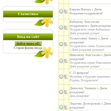
Емцова Илюшу с Днем
Рождения поздравляем!
Статистика
Кабанову Анастасию
поздравляем с Днём рождени
Поздравляем семью Кабановых 
Днём рождения дочери!
Вход на сайт
Тухватулину Амину с Днём
рождения!
Войти через uID
Поздравляем семью Тухватулин
Старая форма входа
с Днём рождения доченьки!
Николаеву Анастасию с Днём
рождения!
Поздравляем семью Николаевых
Днём рождения дочери!
С 23 февраля!
Мужчины и будущие защитники
Родины, Поздравляем!
Дианочку Тишкову с Днем
рождения!
День рождения!
Лидочку Долгорукову с Дне
рождения!