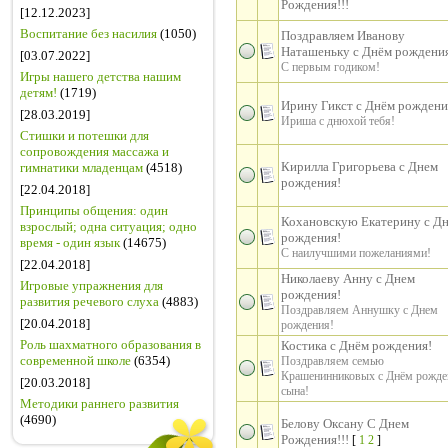
Рождения!!!
[12.12.2023]
Воспитание без насилия
(1050)
Поздравляем Иванову
Наташеньку с Днём рождени
[03.07.2022]
С первым годиком!
Игры нашего детства нашим
детям!
(1719)
Ирину Гикст с Днём рождени
[28.03.2019]
Ириша с днюхой тебя!
Стишки и потешки для
сопровождения массажа и
Кирилла Григорьева с Днем
гимнатики младенцам
(4518)
рождения!
[22.04.2018]
Принципы общения: один
Кохановскую Екатерину с Д
взрослый; одна ситуация; одно
рождения!
время - один язык
(14675)
С наилучшими пожеланиями!
[22.04.2018]
Николаеву Анну с Днем
Игровые упражнения для
рождения!
развития речевого слуха
(4883)
Поздравляем Аннушку с Днем
[20.04.2018]
рождения!
Роль шахматного образования в
Костика с Днём рождения!
современной школе
(6354)
Поздравляем семью
Крашенинниковых с Днём рожде
[20.03.2018]
сына!
Методики раннего развития
(4690)
Белову Оксану С Днем
Рождения!!!
[
1
2
]