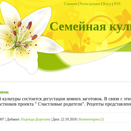
Главная
|
Регистрация
|
Вход
|
RSS
Семейная кул
овок
 культуры состоится дегустация зимних заготовок. В связи с эти
частников проекта " Счастливые родители". Рецепты представле
007
|
Добавил:
Надежда-Дедюхина
|
Дата:
22.10.2018
|
Комментарии (2)