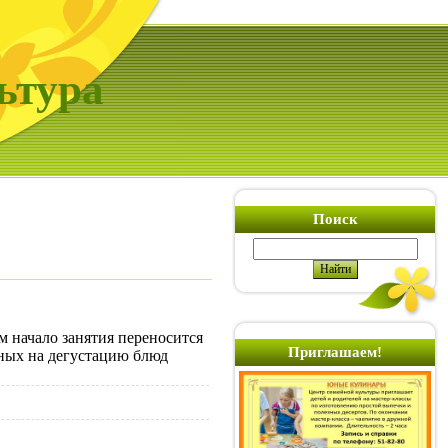
ьтура
Поиск
м начало занятия переносится
Приглашаем!
нных на дегустацию блюд