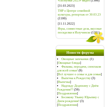
«Ползунки 2023» видео
(1566)
[31.03.2023]
ТНР о Центре семейной
культуры, репортаж от 30.03.23
(1100)
[11.11.2022]
Игры, совместные дела, вкусные
посиделки в Излучинске
(1351)
Новости форума
Овощные запеканки.
(1)
[
Овощные блюда
]
Фильмы, передачи, спектакли
для всей семьи!
(9)
[
Всё лучшее о семье и для семьи
]
Выпечка к Рождеству
(3)
[
Выпечка
]
Надежду Дедюхину с Днём
Рождения!!!
(59)
[
Поздравления
]
Босикову Ульяну Юрьевну с
Днем рождения!
(3)
[
Поздравления
]