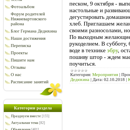
песком, 9 октября - вып
Фотоальбом
настольные и развивающ
Форум родителей
дегустировать домашни
Нижневартовского
хлеб. Приглашаем жела
района
своими разносолами, но
Блог Германа Дедюхина
По выходным желающие 
Наши достижения
рукоделием. В субботу, 
Переписка
воде в технике
эбру
, ос
Проекты
пошиву штор - ждем маст
Пишите нам
поучиться.
Отзывы
Категория:
Мероприятия
|
Про
О нас
Дедюхина
|
Дата:
02.10.2018
|
Расписание занятий
Категории раздела
Празднуем вместе
[155]
Актуальная тема
[82]
Объявления
[401]