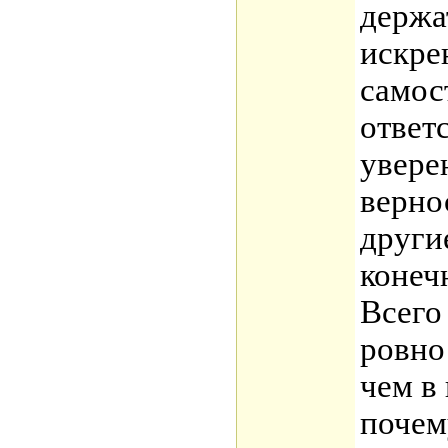
держа
искре
самос
ответ
увере
верно
други
конеч
Всего
ровно
чем в
почем