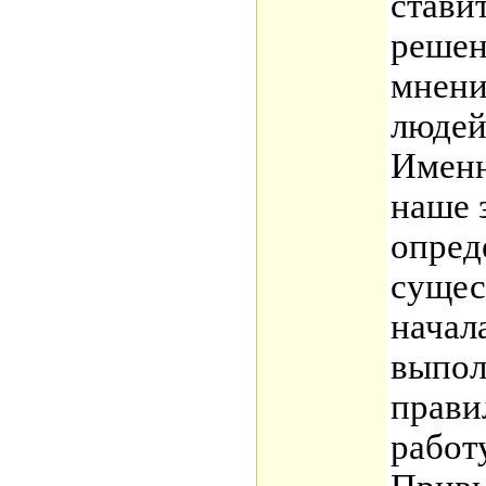
стави
решен
мнени
людей
Именн
наше 
опред
сущес
начал
выпол
прави
работ