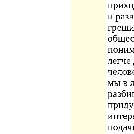
прихо
и разв
греши
общес
поним
легче
челов
мы в 
разби
приду
интер
подач