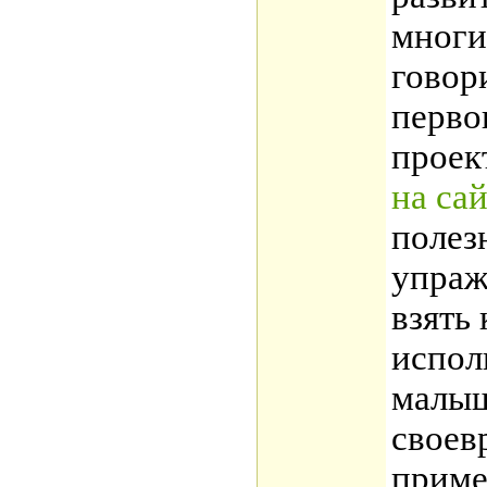
многи
говор
перво
проек
на сай
полез
упраж
взять 
испол
малыш
своев
приме