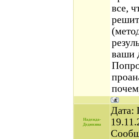
все, ч
решит
(мето
резул
ваши 
Попро
проан
почем
Дата:
19.11.
Надежда-
Дедюхина
Сообщ