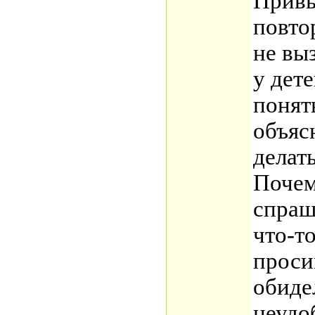
Прив
повто
не вы
у дет
понят
объяс
делать
Почем
спраш
что-то
проси
обиде
неудо