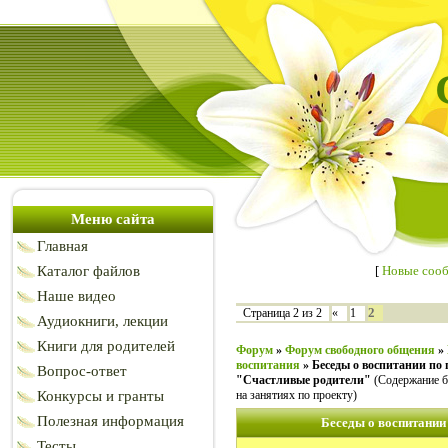
Меню сайта
Главная
Каталог файлов
[
Новые соо
Наше видео
2
Страница
2
из
2
«
1
Аудиокниги, лекции
Книги для родителей
Форум
»
Форум свободного общения
»
воспитания
»
Беседы о воспитании по 
Вопрос-ответ
"Счастливые родители"
(Содержание б
Конкурсы и гранты
на занятиях по проекту)
Полезная информация
Беседы о воспитании
Тесты