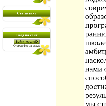
совре
Статистика
образ
прогр
ранню
Вход на сайт
школе
Войти через uID
Старая форма входа
амбиц
наско
нами 
спосо
дости
резул
мы ст