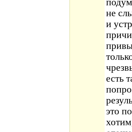
подум
не сл
и уст
причи
привы
тольк
чрезв
есть 
попро
резул
это п
хотим