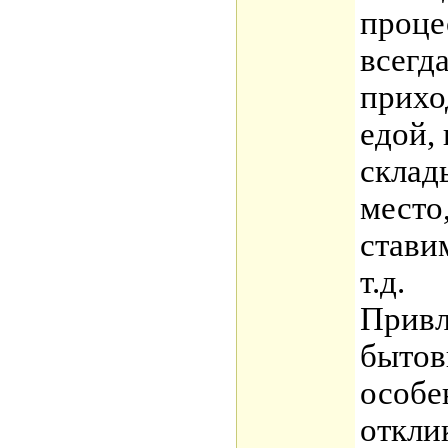
проце
всегд
прихо
едой,
склад
место
стави
т.д.
Привл
бытов
особе
откли