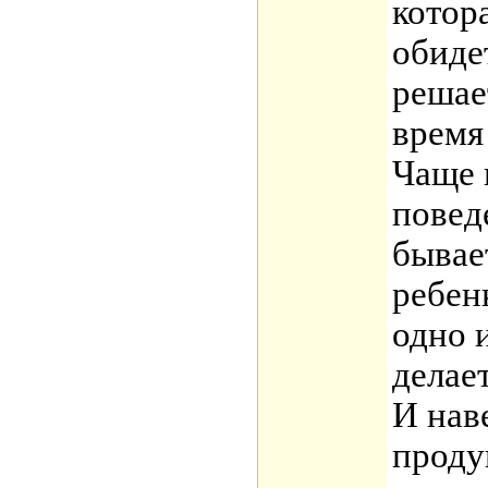
котор
обидет
решае
время
Чаще 
повед
бывае
ребен
одно и
делает
И нав
проду