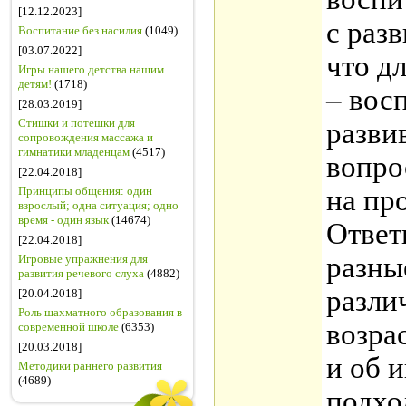
[12.12.2023]
с раз
Воспитание без насилия
(1049)
[03.07.2022]
что д
Игры нашего детства нашим
детям!
(1718)
– вос
[28.03.2019]
Стишки и потешки для
разви
сопровождения массажа и
гимнатики младенцам
(4517)
вопро
[22.04.2018]
Принципы общения: один
на пр
взрослый; одна ситуация; одно
время - один язык
(14674)
Ответ
[22.04.2018]
разны
Игровые упражнения для
развития речевого слуха
(4882)
разли
[20.04.2018]
Роль шахматного образования в
возра
современной школе
(6353)
[20.03.2018]
и об 
Методики раннего развития
(4689)
подхо