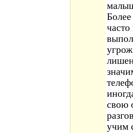
малы
Более
часто
выпол
угрож
лишен
значи
телеф
иногд
свою 
разго
учим 