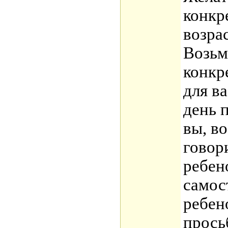
конкр
возра
Возьм
конкр
для в
день 
вы, в
говор
ребен
самос
ребен
прось