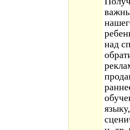
Получ
важны
нашег
ребен
над с
обрат
рекла
прода
ранне
обуче
языку
сцени