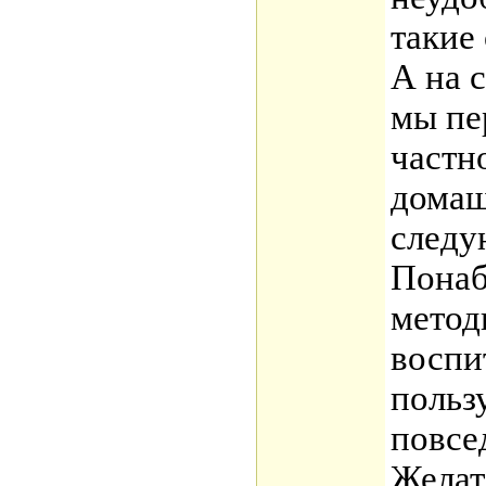
такие
А на 
мы пе
частн
домаш
след
Понаб
метод
воспи
польз
повсе
Желат