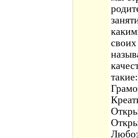
родит
занят
каким
своих
назыв
качес
такие:
Грамо
Креат
Откры
Откры
Любоз