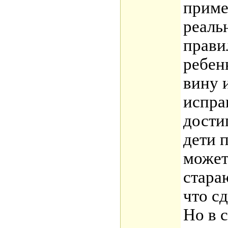
приме
реаль
прави
ребен
вину 
испра
дости
дети 
может
стара
что с
Но в 