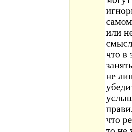
игнор
самом
или н
смысл
что в
занят
не ли
убедит
услыш
правил
что р
то не 