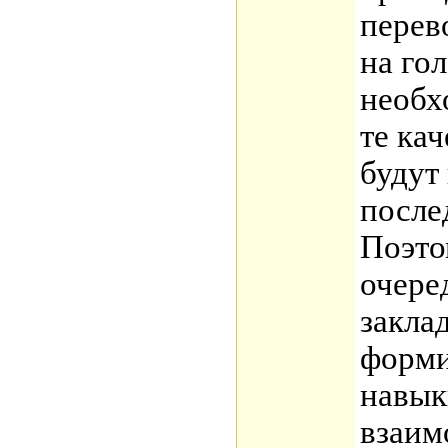
перев
на го
необх
те кач
будут
после
Поэто
очере
закла
форми
навык
взаим