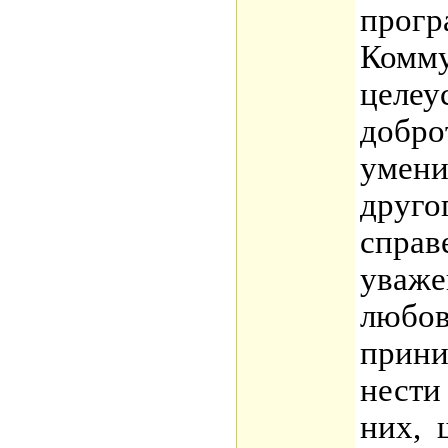
прогр
Комму
целеу
добро
умени
друго
справ
уваже
любов
прини
нести
них, 