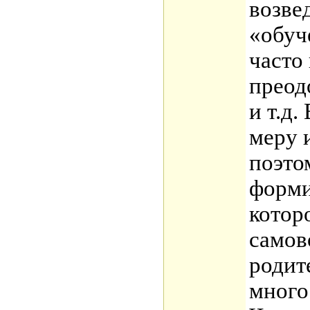
возве
«обуч
часто
преод
и т.д.
меру 
поэто
форми
котор
самов
родит
много