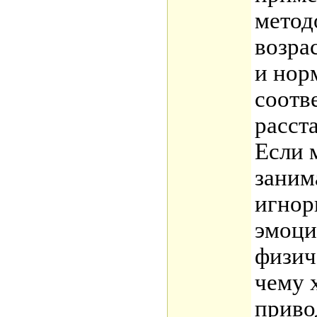
метод
возра
и нор
соотв
расст
Если 
заним
игнор
эмоци
физич
чему 
приво