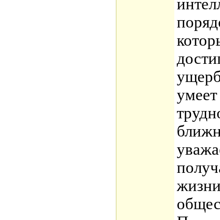
интел
поряд
котор
дости
ущерб
умеет
трудн
ближн
уважа
получ
жизни
общест