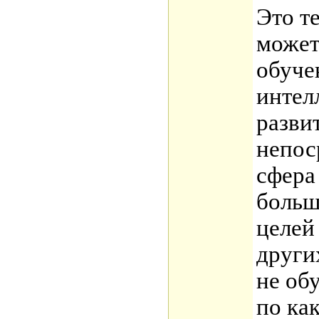
Это т
может
обуче
интел
развит
непос
сфера
больш
целей
други
не об
по ка