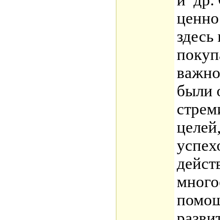
и др.
ценно
здесь 
покуп
важно
были 
стрем
целей
успех
дейст
много
помощ
разви