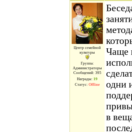
Бесед
занят
метод
котор
Центр семейной
Чаще 
культуры
испол
Группа:
Администраторы
сдела
Сообщений:
395
Награды:
19
одни и
Статус:
Offline
подде
привы
в веща
после