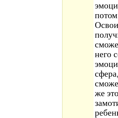
эмоци
потом
Освои
получ
сможе
него 
эмоци
сфера,
сможе
же это
замот
ребен