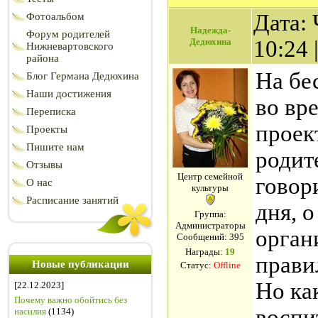
Дата: 
Фотоальбом
Надежда-
Форум родителей
Дедюхина
10:24
Нижневартовского
района
На бе
Блог Германа Дедюхина
Наши достижения
во вр
Переписка
проек
Проекты
Пишите нам
родит
Отзывы
Центр семейной
говор
О нас
культуры
Расписание занятий
дня, 
Группа:
Администраторы
орган
Сообщений:
395
Награды:
19
прави
Новые публикации
Статус:
Offline
Но как
[22.12.2023]
Почему важно обойтись без
воспи
насилия
(1134)