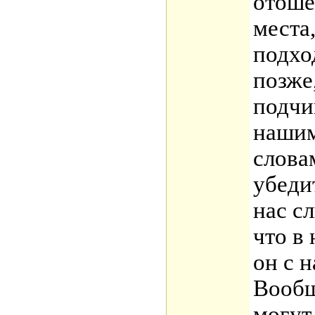
отоше
места
подхо
позже
подчи
нашим
слова
убеди
нас с
что в
он с н
Вообщ
могут