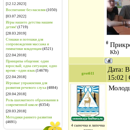
[12.12.2023]
Воспитание без насилия
(1050)
[03.07.2022]
Игры нашего детства нашим
детям!
(1719)
[28.03.2019]
Стишки и потешки для
Прикр
сопровождения массажа и
гимнатики младенцам
(4521)
Kb)
[22.04.2018]
Принципы общения: один
взрослый; одна ситуация; одно
Дата: В
время - один язык
(14678)
grot611
15:02 
[22.04.2018]
Игровые упражнения для
Молод
развития речевого слуха
(4884)
[20.04.2018]
Роль шахматного образования в
современной школе
(6354)
[20.03.2018]
Методики раннего развития
(4691)
4 сыночка и лапочка
дочка