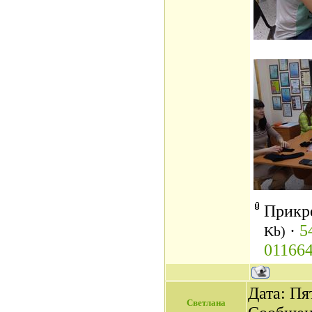
Прикр
·
5
Kb)
011664
Дата: Пят
Светлана