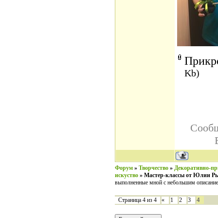
Прикр
Kb)
Сообщ
Форум
»
Творчество
»
Декоративно-пр
искуство
»
Мастер-классы от Юлии Р
выполненные мной с небольшим описани
4
Страница
4
из
4
«
1
2
3