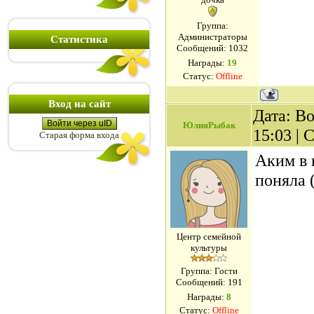
Группа:
Администраторы
Статистика
Сообщений:
1032
Награды:
19
Статус:
Offline
Вход на сайт
Дата: Во
Войти через uID
ЮлияРыбак
15:03 |
Старая форма входа
Аким в 
поняла 
Центр семейной
культуры
Группа: Гости
Сообщений:
191
Награды:
8
Статус:
Offline