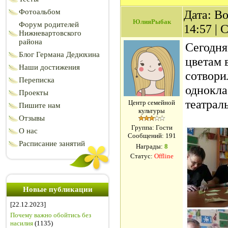
Фотоальбом
Дата: Во
ЮлияРыбак
Форум родителей
14:57 |
Нижневартовского
района
Сегодня
Блог Германа Дедюхина
цветам 
Наши достижения
сотвори
Переписка
однокла
Проекты
театрал
Центр семейной
Пишите нам
культуры
Отзывы
Группа: Гости
О нас
Сообщений:
191
Расписание занятий
Награды:
8
Статус:
Offline
Новые публикации
[22.12.2023]
Почему важно обойтись без
насилия
(1135)