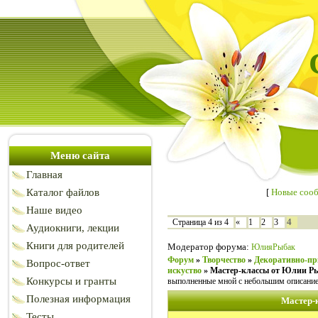
Меню сайта
Главная
Каталог файлов
[
Новые соо
Наше видео
4
Страница
4
из
4
«
1
2
3
Аудиокниги, лекции
Книги для родителей
Модератор форума:
ЮлияРыбак
Форум
»
Творчество
»
Декоративно-пр
Вопрос-ответ
искуство
»
Мастер-классы от Юлии Р
Конкурсы и гранты
выполненные мной с небольшим описани
Полезная информация
Мастер-
Тесты