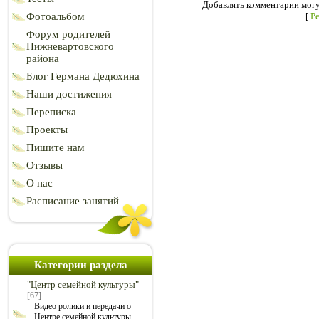
Добавлять комментарии могу
Фотоальбом
[
Р
Форум родителей
Нижневартовского
района
Блог Германа Дедюхина
Наши достижения
Переписка
Проекты
Пишите нам
Отзывы
О нас
Расписание занятий
Категории раздела
"Центр семейной культуры"
[67]
Видео ролики и передачи о
Центре семейной культуры.