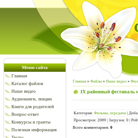
Меню сайта
Главная
Главная
»
Файлы
»
Наше видео
»
Фил
Каталог файлов
Наше видео
IX районный фестиваль м
Аудиокниги, лекции
Книги для родителей
Категория
:
Фильмы, передачи
|
Доба
Вопрос-ответ
Просмотров
:
2089
|
Загрузок
:
0
|
Рей
Конкурсы и гранты
Всего комментариев
:
0
Полезная информация
Тесты