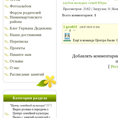
клубов молодых семей Югры
Фотоальбом
Просмотров
:
2162
|
Загрузок
:
0
|
Ком
Форум родителей
Всего комментариев
:
1
Нижневартовского
района
1
grot611
(18.07.2014 11:04)
Блог Германа Дедюхина
0
Наши достижения
Ещё в команде Центра были: 
Переписка
Проекты
Пишите нам
Добавлять комментарии
п
Отзывы
[
Рег
О нас
Расписание занятий
Категории раздела
[67]
"Центр семейной культуры"
Видео ролики и передачи о
Центре семейной культуры.
Видео с занятий родителей с