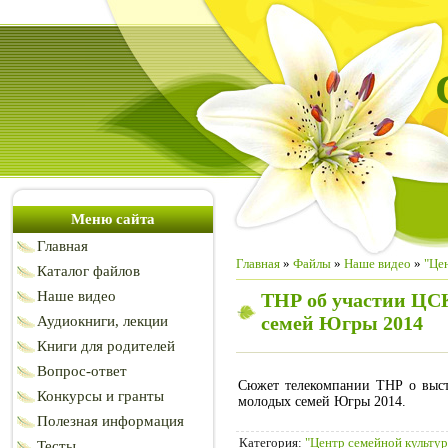
Меню сайта
Главная
Главная
»
Файлы
»
Наше видео
»
"Це
Каталог файлов
Наше видео
ТНР об участии ЦСК
семей Югры 2014
Аудиокниги, лекции
Книги для родителей
Вопрос-ответ
Сюжет телекомпании ТНР о выст
Конкурсы и гранты
молодых семей Югры 2014.
Полезная информация
Категория
:
"Центр семейной культу
Тесты