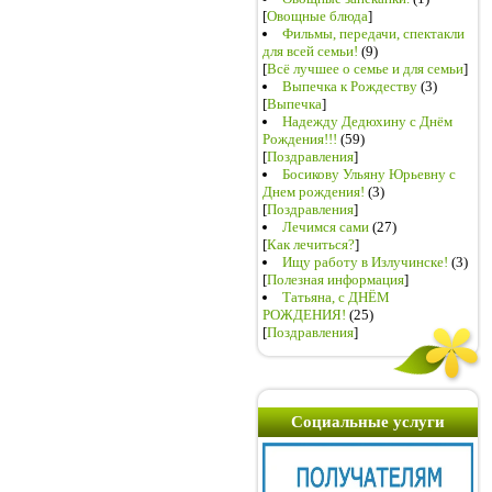
[
Овощные блюда
]
Фильмы, передачи, спектакли
для всей семьи!
(9)
[
Всё лучшее о семье и для семьи
]
Выпечка к Рождеству
(3)
[
Выпечка
]
Надежду Дедюхину с Днём
Рождения!!!
(59)
[
Поздравления
]
Босикову Ульяну Юрьевну с
Днем рождения!
(3)
[
Поздравления
]
Лечимся сами
(27)
[
Как лечиться?
]
Ищу работу в Излучинске!
(3)
[
Полезная информация
]
Татьяна, с ДНЁМ
РОЖДЕНИЯ!
(25)
[
Поздравления
]
Социальные услуги