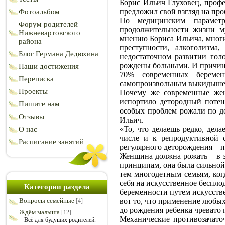
Борис Ильич Глуховец, профе
предложил свой взгляд на про
Фотоальбом
По медицинским параметр
Форум родителей
продолжительности жизни му
Нижневартовского
мнению Бориса Ильича, мног
района
преступности, алкоголизма
Блог Германа Дедюхина
недостаточном развитии гол
рождены больными. И причину
Наши достижения
70% современных береме
Переписка
самопроизвольным выкидыше
Проекты
Почему же современные жен
испортило детородный потен
Пишите нам
особых проблем рожали по де
Отзывы
Ильич.
«То, что делаешь редко, дела
О нас
числе и к репродуктивной 
Расписание занятий
регулярного деторождения – п
Женщина должна рожать – в э
принципам, она была сильной
тем многодетным семьям, когд
себя на искусственное беспло
Категории раздела
беременности путем искусств
Вопросы семейные
вот то, что применение любы
[4]
до рождения ребенка чревато 
Ждём малыша
[12]
Механические противозачаточ
Всё для будущих родителей.