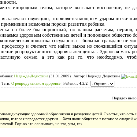
енности.
яется инородным телом, которое вызывает воспаление, не д
 выключают овуляцию, что является мощным ударом по яичник
х применении возможны пороки развития ребенка.
нка на более благоприятный, по нашим расчетам, период, 
ачиваемся здоровьем собственных детей и пополняем общество 
экономическая политика государства – больные граждане не мо
ит профессор и считает, что найти выход из сложившейся сит
анение репродуктивного здоровья женщины. - Здоровая мать ро
частливую семью, а это как раз то, что необходимо, чт
обавил
:
Надежда-Дедюхина
(31.01.2009) |
Автор
:
Надежда Дедюхина
|
Теги
:
О репродуктивном здоровье
|
Рейтинг
:
4.5
/
2
|
Порядок выво
 пропагандирующие здоровый образ жизни и рождение детей. Счастье, что ест
ожно, которая передастся другим.... Хотя наше общество в погоне за сладкой 
мехой. Горько это осознавать, но это, увы, так....