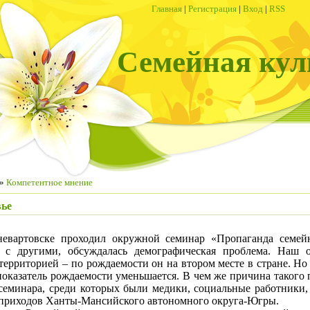
Главная
|
Регистрация
|
Вход
|
RSS
Семейная кул
»
Компетентное мнение
вье
невартовске проходил окружной семинар «Пропаганда семей
у с другими, обсуждалась демографическая проблема. Наш о
ерриторией – по рождаемости он на втором месте в стране. Но
показатель рождаемости уменьшается. В чем же причина такого
семинара, среди которых были медики, социальные работники
 приходов Ханты-Мансийского автономного округа-Югры.