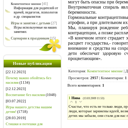
могут быть опасны при берем
[41]
Компетентное мнение
Внутриматочная спираль явл
Информация для родителей от
беременности.
врачей, педагогов, психологов
и др. специалистов
Гормональные контрацептивы
атрофии, а при длительном и
Игры и занятия с детьми
[27]
Мы, планируя рождение ребе
Игры используемые на наших
занятиях
контрацепции, а позже распл
«В конечном итоге страдает 
Сценарии к праздникам
[15]
расцвет государства,- говор
внимание и средства на сохр
дети обеспечат здоровую с
процветающим».
Новые публикации
Категория
:
Компетентное мнение
|
Д
[22.12.2023]
Почему важно обойтись без
Просмотров
:
2957
|
Комментарии
:
1
насилия
(1134)
Всего комментариев
:
1
[12.12.2023]
Воспитание без насилия
(1048)
1
Нина
(13.03.2009 11:53)
[03.07.2022]
1
Счастье, что есть не только люди,
Игры нашего детства нашим
люди, которые заряжены идеей, возм
детям!
(1718)
детях мы забыли, они стали для нас по
[28.03.2019]
Стишки и потешки для