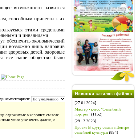
ающее возможности развиться
ам, способным привести к их
пользуемся этими средствами
больными и инвалидами.
гут обеспечить экономический
уации возможно лишь направив
дит здоровых детей, здоровые
обы все наше общество было
Новинки каталога файлов
да комментариев:
[27.01.2024]
Мастер - класс "Семейный
портрет"
(1162)
ь еще одержимые в хорошем смысле
жизнью ушло уже очень далеко, о
[29.12.2023]
Проект В кругу семьи в Центре
семейной культуры
(894)