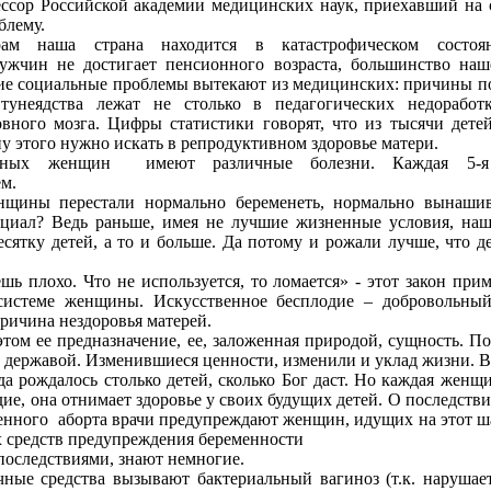
ссор Российской академии медицинских наук, приехавший на 
блему.
ам наша страна находится в катастрофическом состоя
жчин не достигает пенсионного возраста, большинство наш
ие социальные проблемы вытекают из медицинских: причины по
, тунеядства лежат не столько в педагогических недоработ
овного мозга. Цифры статистики говорят, что из тысячи дете
 этого нужно искать в репродуктивном здоровье матери.
нных женщин
имеют различные болезни. Каждая 5-я 
м.
щины перестали нормально беременеть, нормально вынашив
циал? Ведь раньше, имея не лучшие жизненные условия, на
сятку детей, а то и больше. Да потому и рожали лучше, что де
ешь плохо. Что не используется, то ломается» - этот закон пр
системе женщины. Искусственное бесплодие – добровольны
ричина нездоровья матерей.
том ее предназначение, ее, заложенная природой, сущность. По
 державой. Изменившиеся ценности, изменили и уклад жизни. В
а рождалось столько детей, сколько Бог даст. Но каждая женщи
дие, она отнимает здоровье у своих будущих детей. О последст
енного
аборта врачи предупреждают женщин, идущих на этот ша
х средств предупреждения беременности
последствиями, знают немногие.
ные средства вызывают бактериальный вагиноз (т.к. нарушае