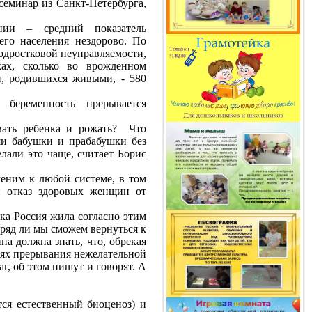
семинар из Санкт-Петербурга,
нии – средний показатель
его населения нездорово. По
дростковой неуправляемости,
ках, сколько во врожденном
й, родившихся живыми, - 580
беременность прерывается
ать ребенка и рожать?
Что
ши бабушки и прабабушки без
лали это чаще, считает Борис
именим к любой системе, в том
й отказ здоровых женщин от
ка Россия жила согласно этим
ряд ли мы сможем вернуться к
на должна знать, что, обрекая
виях прерывания нежелательной
г, об этом пишут и говорят. А
тся естественный биоценоз) и